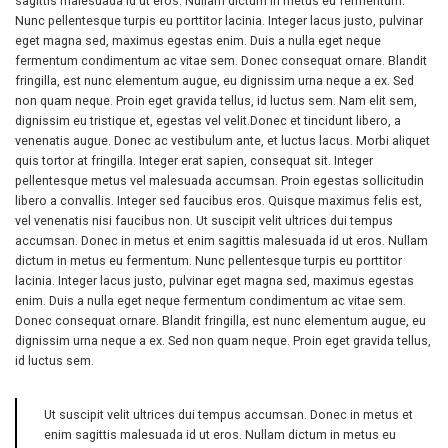
sagittis malesuada id ut eros. Nullam dictum in metus eu fermentum.
Nunc pellentesque turpis eu porttitor lacinia. Integer lacus justo, pulvinar
eget magna sed, maximus egestas enim. Duis a nulla eget neque
fermentum condimentum ac vitae sem. Donec consequat ornare. Blandit
fringilla, est nunc elementum augue, eu dignissim urna neque a ex. Sed
non quam neque. Proin eget gravida tellus, id luctus sem. Nam elit sem,
dignissim eu tristique et, egestas vel velit.Donec et tincidunt libero, a
venenatis augue. Donec ac vestibulum ante, et luctus lacus. Morbi aliquet
quis tortor at fringilla. Integer erat sapien, consequat sit. Integer
pellentesque metus vel malesuada accumsan. Proin egestas sollicitudin
libero a convallis. Integer sed faucibus eros. Quisque maximus felis est,
vel venenatis nisi faucibus non. Ut suscipit velit ultrices dui tempus
accumsan. Donec in metus et enim sagittis malesuada id ut eros. Nullam
dictum in metus eu fermentum. Nunc pellentesque turpis eu porttitor
lacinia. Integer lacus justo, pulvinar eget magna sed, maximus egestas
enim. Duis a nulla eget neque fermentum condimentum ac vitae sem.
Donec consequat ornare. Blandit fringilla, est nunc elementum augue, eu
dignissim urna neque a ex. Sed non quam neque. Proin eget gravida tellus,
id luctus sem.
Ut suscipit velit ultrices dui tempus accumsan. Donec in metus et
enim sagittis malesuada id ut eros. Nullam dictum in metus eu