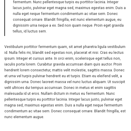
fermentum. Nunc pellentesque turpis eu porttitor lacinia. Integer
lacus justo, pulvinar eget magna sed, maximus egestas enim. Duis a
nulla eget neque fermentum condimentum ac vitae sem. Donec
consequat ornare. Blandit fringilla, est nunc elementum augue, eu
dignissim urna neque a ex. Sed non quam neque. Proin eget gravida
tellus, id luctus sem.
Vestibulum porttitor fermentum quam, sit amet pharetra ligula vestibulum
id. Nulla felis mi, blandit sed egestas non, placerat et nisi. Cras eu lectus
ipsum. Integer et cursus ante. In orci enim, scelerisque eget tellus non,
iaculis porta lorem. Curabitur gravida accumsan diam quis auctor. Proin
hendrerit lorem consectetur, mattis velit molestie, sagittis massa. Donec
et urna vel turpis pulvinar hendrerit eu et turpis. Etiam eu eleifend velit, a
dignissim urna. Donec laoreet massa vel nunc luctus aliquam. Ut suscipit
velit ultrices dui tempus accumsan. Donec in metus et enim sagittis
malesuada id ut eros. Nullam dictum in metus eu fermentum. Nunc
pellentesque turpis eu porttitor lacinia. Integer lacus justo, pulvinar eget
magna sed, maximus egestas enim. Duis a nulla eget neque fermentum
condimentum ac vitae sem. Donec consequat ornare. Blandit fringilla, est
nunc elementum augue.