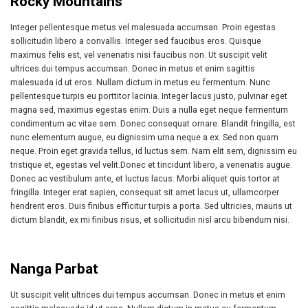
Rocky Mountains
Integer pellentesque metus vel malesuada accumsan. Proin egestas
sollicitudin libero a convallis. Integer sed faucibus eros. Quisque
maximus felis est, vel venenatis nisi faucibus non. Ut suscipit velit
ultrices dui tempus accumsan. Donec in metus et enim sagittis
malesuada id ut eros. Nullam dictum in metus eu fermentum. Nunc
pellentesque turpis eu porttitor lacinia. Integer lacus justo, pulvinar eget
magna sed, maximus egestas enim. Duis a nulla eget neque fermentum
condimentum ac vitae sem. Donec consequat ornare. Blandit fringilla, est
nunc elementum augue, eu dignissim urna neque a ex. Sed non quam
neque. Proin eget gravida tellus, id luctus sem. Nam elit sem, dignissim eu
tristique et, egestas vel velit.Donec et tincidunt libero, a venenatis augue.
Donec ac vestibulum ante, et luctus lacus. Morbi aliquet quis tortor at
fringilla. Integer erat sapien, consequat sit amet lacus ut, ullamcorper
hendrerit eros. Duis finibus efficitur turpis a porta. Sed ultricies, mauris ut
dictum blandit, ex mi finibus risus, et sollicitudin nisl arcu bibendum nisi.
Nanga Parbat
Ut suscipit velit ultrices dui tempus accumsan. Donec in metus et enim