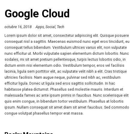
Google Cloud
octubre 16, 2018
Apps
Social
Tech
Lorem ipsum dolor sit amet, consectetur adipiscing elit. Quisque posuere
consequat nisl a sagittis. Maecenas euismod nunc eget eros tincidunt, eu
consequat tellus bibendum. Vestibulum ultrices varius elit, non vulputate
nunc efficitur ut. Morbi vulputate sapien elementum dictum lobortis. Nunc
sodales, mi sit amet pretium pellentesque, turpis lectus lobortis odio, in
dictum enim nisi elementum odio. Vestibulum tempor, eros vel facilisis
lacinia, ligula sem porttitor elit, ac vulputate velit nibh a elit. Cras tristique
ultricies facilisis. Nam augue neque, pulvinar sed nibh ac, vestibulum
efficitur ligula. Donec ut ligula sed eros sagittis sollicitudin. In hac
habitasse platea dictumst. Phasellus sed molestie mauris. Interdum et
malesuada fames ac ante ipsum primis in faucibus. Nunc scelerisque elit
quis enim congue, in bibendum tortor vestibulum. Phasellus at lobortis
ipsum. Nullam consequat sit amet diam sit amet faucibus. Sed commodo
congue volutpat phasellus tempor erat massa.