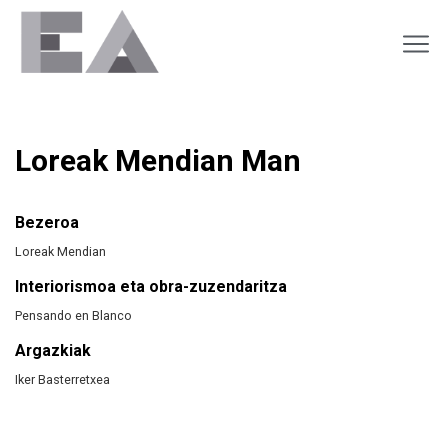
Loreak Mendian Man
Bezeroa
Loreak Mendian
Interiorismoa eta obra-zuzendaritza
Pensando en Blanco
Argazkiak
Iker Basterretxea