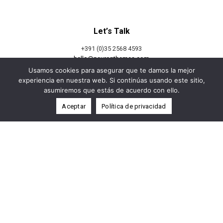
Let’s Talk
+391 (0)35 2568 4593
hello@neuronthemes.com
Usamos cookies para asegurar que te damos la mejor
experiencia en nuestra web. Si continúas usando este sitio,
asumiremos que estás de acuerdo con ello.
Let’s Talk
Aceptar
Política de privacidad
+391 (0)35 2568 4593
hello@neuronthemes.com
Find Us
363 Detroit Street
22000 New York