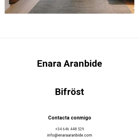
Enara Aranbide
Bifröst
Contacta conmigo
+34 646 448 529
info@enaraaranbide.com